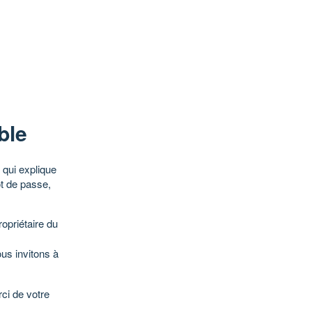
ble
qui explique
ot de passe,
opriétaire du
ous invitons à
ci de votre