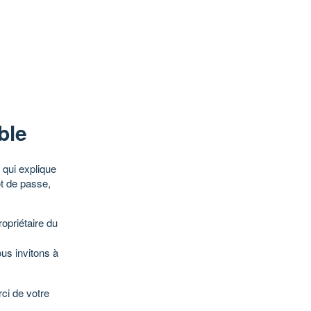
ble
qui explique
ot de passe,
opriétaire du
ous invitons à
ci de votre