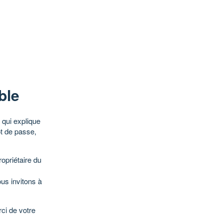
ble
qui explique
ot de passe,
opriétaire du
ous invitons à
ci de votre