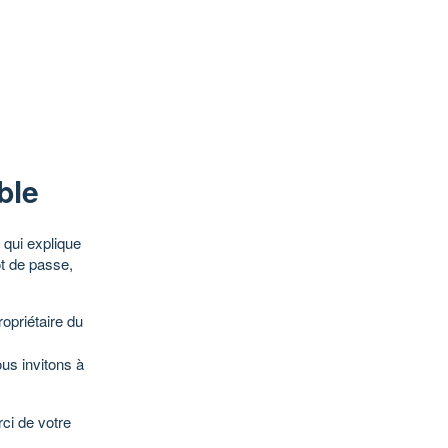
ble
qui explique
ot de passe,
opriétaire du
ous invitons à
ci de votre