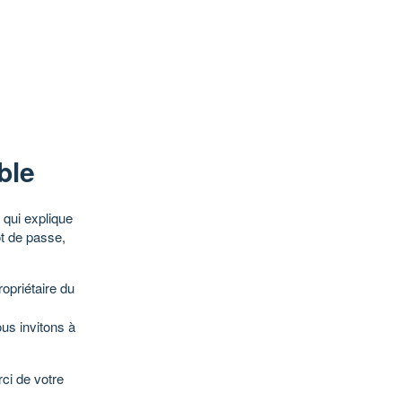
ble
qui explique
ot de passe,
opriétaire du
ous invitons à
ci de votre