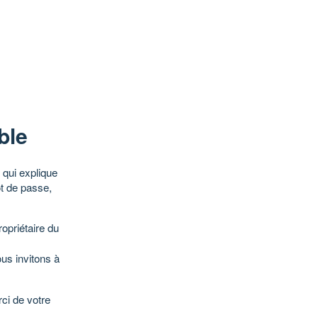
ble
qui explique
ot de passe,
opriétaire du
ous invitons à
ci de votre