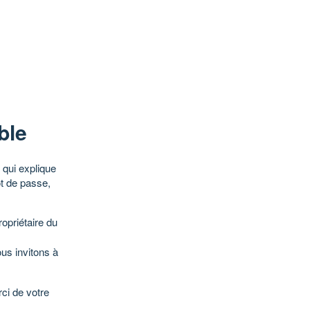
ble
qui explique
ot de passe,
opriétaire du
ous invitons à
ci de votre