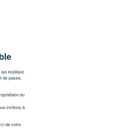
ble
qui explique
ot de passe,
opriétaire du
ous invitons à
ci de votre